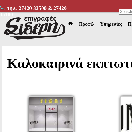
τηλ.
27420 33500
&
27420
35100
Προφίλ
Υπηρεσίες
Π
Καλοκαιρινά εκπτωτι