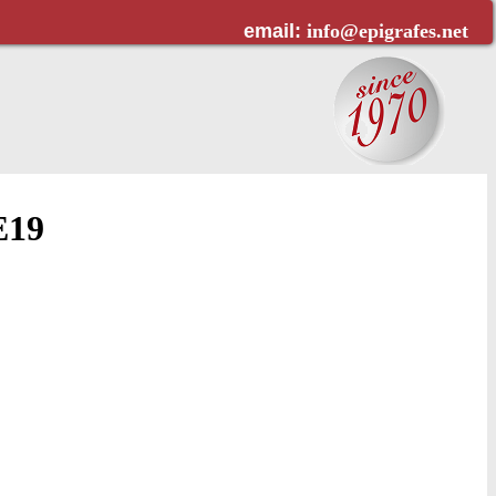
email:
info@epigrafes.net
Ε19