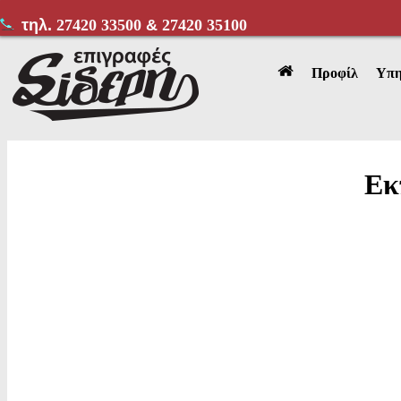
τηλ.
27420 33500
&
27420 35100
Προφίλ
Υπη
Εκ