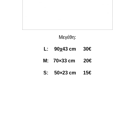
Μεγέθη:
L: 90χ43 cm 30€
M: 70×33 cm 20€
S: 50×23 cm 15€